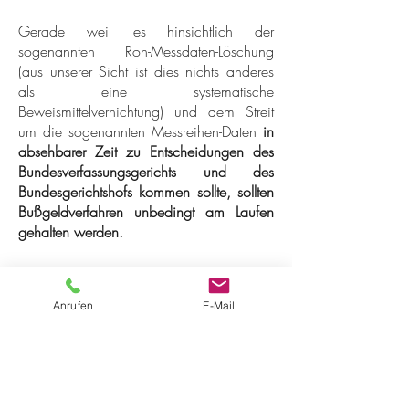
Gerade weil es hinsichtlich der
sogenannten Roh-Messdaten-Löschung
(aus unserer Sicht ist dies nichts anderes
als eine systematische
Beweismittelvernichtung) und dem Streit
um die sogenannten Messreihen-Daten
in
absehbarer Zeit zu Entscheidungen des
Bundesverfassungsgerichts und des
Bundesgerichtshofs kommen sollte, sollten
Bußgeldverfahren unbedingt am Laufen
gehalten werden.
Anrufen
E-Mail
Kostenloser Vor-Check
Nutzen Sie gerne unseren unverbindlichen
und kostenfreien Schnell-Test. Dieser wird
für Sie bereit gestellt auf unserer
speziellen