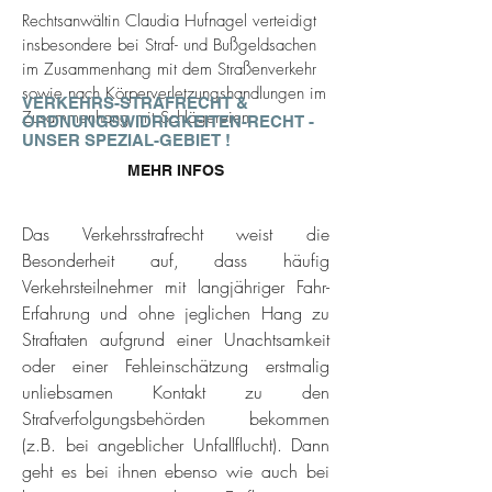
Rechtsanwältin Claudia Hufnagel verteidigt
insbesondere bei Straf- und Bußgeldsachen
im Zusammenhang mit dem Straßenverkehr
sowie nach Körperverletzungshandlungen im
VERKEHRS-STRAFRECHT &
Zusammenhang mit Schlägereien.
ORDNUNGSWIDRIGKEITEN-RECHT -
UNSER SPEZIAL-GEBIET !
MEHR INFOS
Das Verkehrsstrafrecht weist die
Besonderheit auf, dass häufig
Verkehrsteilnehmer mit langjähriger Fahr-
Erfahrung und ohne jeglichen Hang zu
Straftaten aufgrund einer Unachtsamkeit
oder einer Fehleinschätzung erstmalig
unliebsamen Kontakt zu den
Strafverfolgungsbehörden bekommen
(z.B. bei angeblicher Unfallflucht). Dann
geht es bei ihnen ebenso wie auch bei