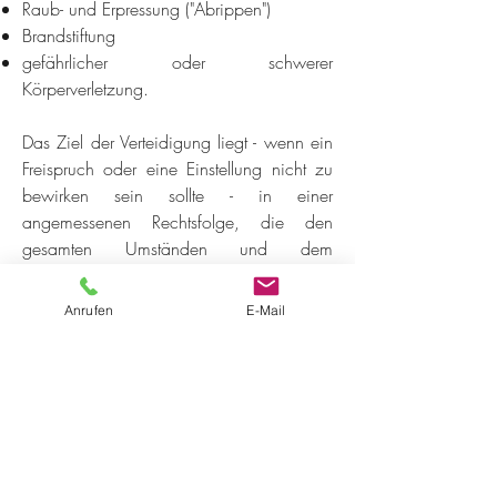
Raub- und Erpressung ("Abrippen")
Brandstiftung
gefährlicher oder schwerer
Körperverletzung
.
Das Ziel der Verteidigung liegt - wenn ein
Freispruch oder eine Einstellung nicht zu
bewirken sein sollte - in einer
angemessenen Rechtsfolge, die den
gesamten Umständen und dem
Entwicklungsstand des Beschuldigten
gerecht wird und ihm für den weiteren
Anrufen
E-Mail
Lebensweg keine unnötigen Steine vor die
Füße setzt (z.B. durch Vermeidung eines
Eintrags im polizeilichen
Führungszeugnis).
MEHR INFOS