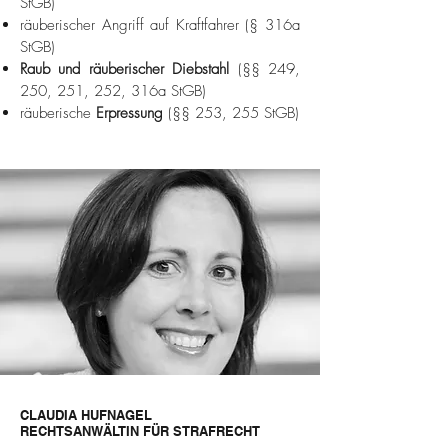
StGB)
räuberischer Angriff auf Kraftfahrer (§ 316a
StGB)
Raub und räuberischer Diebstahl
(§§ 249,
250, 251, 252, 316a StGB)
räuberische
Erpressung
(§§ 253, 255 StGB)
CLAUDIA HUFNAGEL
RECHTSANWÄLTIN FÜR STRAFRECHT