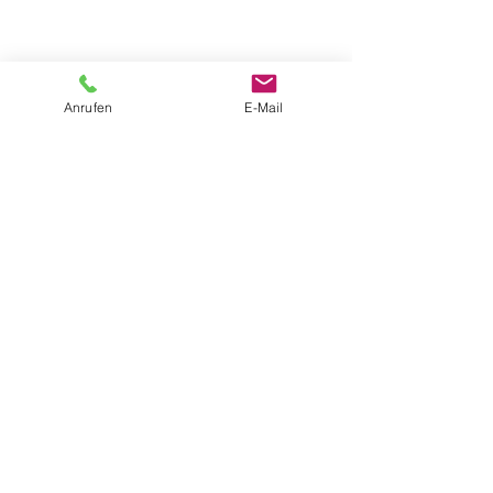
Anrufen
E-Mail
Sie ist als Verteidigerin v.a. tätig bei
Körperverletzung
(v.a. §§ 222, 223, 224,
226, 227, 229, 340 StGB)
Beteiligung an einer
Schlägerei
(§ 231
StGB)
Tipps & Hinweise für
Beschuldigte bei Gewalt-
Delikten